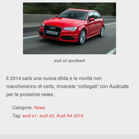
audi a3 sportback
Il 2014 sarà una nuova sfida e le novità non
mancheranno di certo, rimanete “collegati” con Audicafe
per le prossime news.
Categorie:
News
Tag:
audi a1
,
audi a3
,
Audi A4 2016