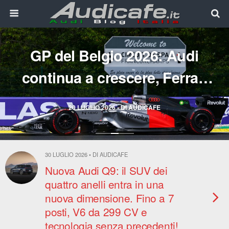
GP del Belgio 2026: Audi
continua a crescere, Ferrari
convince, Antonelli domina
20 LUGLIO 2026 • DI AUDICAFE
Spa
30 LUGLIO 2026 • DI AUDICAFE
Nuova Audi Q9: il SUV dei
quattro anelli entra in una
nuova dimensione. Fino a 7
posti, V6 da 299 CV e
tecnologia senza precedenti!