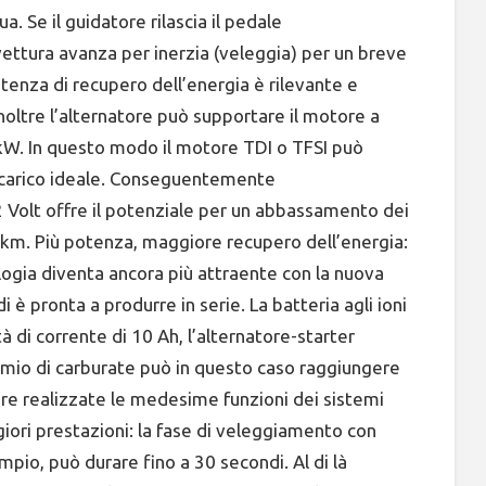
ua. Se il guidatore rilascia il pedale
 vettura avanza per inerzia (veleggia) per un breve
tenza di recupero dell’energia è rilevante e
oltre l’alternatore può supportare il motore a
kW. In questo modo il motore TDI o TFSI può
i carico ideale. Conseguentemente
12 Volt offre il potenziale per un abbassamento dei
km. Più potenza, maggiore recupero dell’energia:
logia diventa ancora più attraente con la nuova
i è pronta a produrre in serie. La batteria agli ioni
à di corrente di 10 Ah, l’alternatore-starter
armio di carburate può in questo caso raggiungere
re realizzate le medesime funzioni dei sistemi
giori prestazioni: la fase di veleggiamento con
io, può durare fino a 30 secondi. Al di là