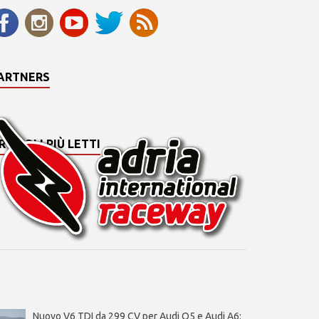
ARTNERS
RTICOLI PIÙ LETTI
Nuovo V6 TDI da 299 CV per Audi Q5 e Audi A6: