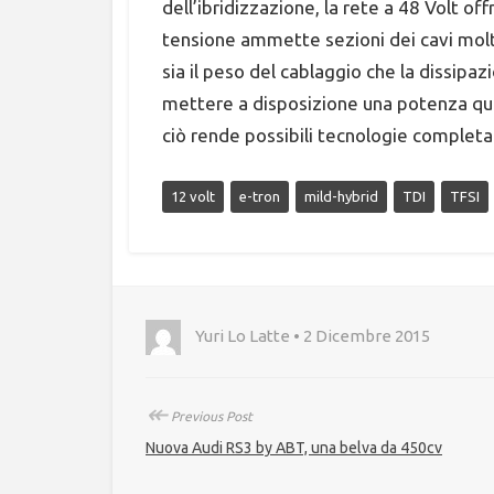
dell’ibridizzazione, la rete a 48 Volt of
tensione ammette sezioni dei cavi molto 
sia il peso del cablaggio che la dissipa
mettere a disposizione una potenza quat
ciò rende possibili tecnologie completa
12 volt
e-tron
mild-hybrid
TDI
TFSI
Yuri Lo Latte • 2 Dicembre 2015
↞
Previous Post
Nuova Audi RS3 by ABT, una belva da 450cv