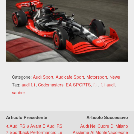
Categorie:
Audi Sport
,
Audicafe Sport
,
Motorsport
,
News
Tag:
audi f.1
,
Codemasters
,
EA SPORTS
,
f.1
,
f.1 audi
,
sauber
Articolo Precedente
Articolo Successivo
Audi RS 6 Avant E Audi RS
Audi Nel Cuore Di Milano
7 Sportback Performance: Le
Assieme Al MonteNapoleone