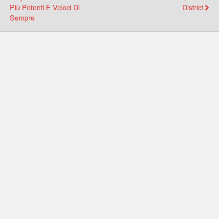
Più Potenti E Veloci Di
District
Sempre