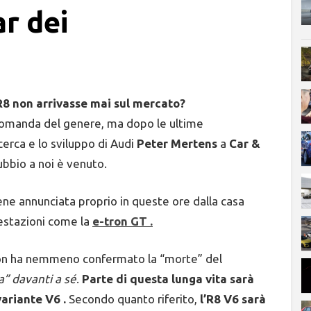
ar dei
R8 non arrivasse mai sul mercato?
domanda del genere, ma dopo le ultime
icerca e lo sviluppo di Audi
Peter Mertens
a
Car &
ubbio a noi è venuto.
ne annunciata proprio in queste ore dalla casa
estazioni come la
e-tron GT .
non ha nemmeno confermato la “morte” del
a” davanti a sé
.
Parte di questa lunga vita sarà
ariante V6 .
Secondo quanto riferito,
l’R8 V6 sarà