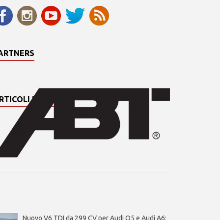
ARTNERS
RTICOLI PIÙ LETTI
Nuovo V6 TDI da 299 CV per Audi Q5 e Audi A6: