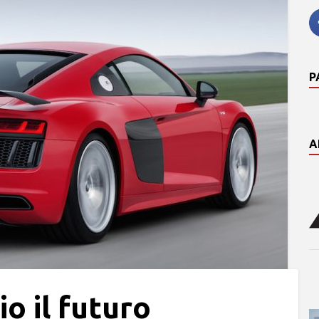
P
A
io il futuro