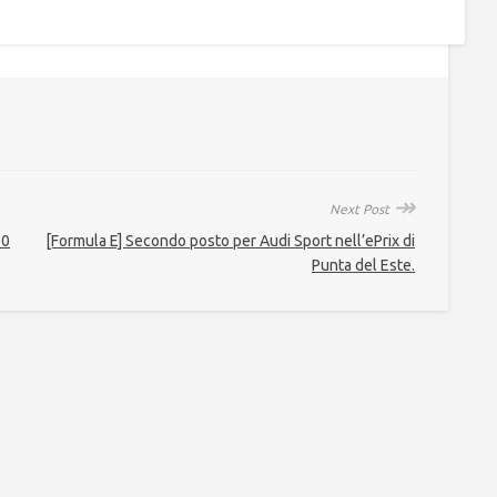
↠
Next Post
20
[Formula E] Secondo posto per Audi Sport nell’ePrix di
Punta del Este.