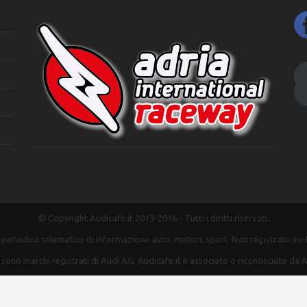
© Copyright Audicafe.it 2013-2016 - Tutti i diritti riservati.
n periodico telematico di informazione auto, motori, sport. Non registrato ex
 sono marchi registrati di Audi AG, Audicafe.it è associato o riconosciuto da A