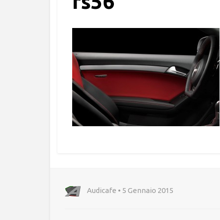
rs56
Audicafe • 5 Gennaio 2015