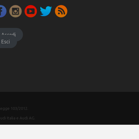
Accedi
Esci
-legge 103/2012.
udi Italia e Audi AG.