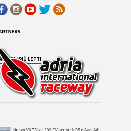
ARTNERS
RTICOLI PIÙ LETTI
Nuovo V6 TDI da 299 CV per Audi Q5 e Audi A6: