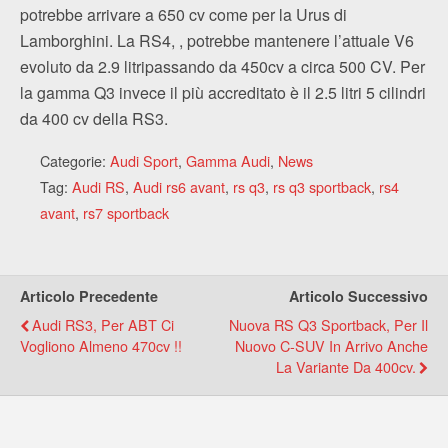
potrebbe arrivare a 650 cv come per la Urus di
Lamborghini. La RS4, , potrebbe mantenere l’attuale V6
evoluto da 2.9 litripassando da 450cv a circa 500 CV. Per
la gamma Q3 invece il più accreditato è il 2.5 litri 5 cilindri
da 400 cv della RS3.
Categorie:
Audi Sport
,
Gamma Audi
,
News
Tag:
Audi RS
,
Audi rs6 avant
,
rs q3
,
rs q3 sportback
,
rs4
avant
,
rs7 sportback
Articolo Precedente
Articolo Successivo
Audi RS3, Per ABT Ci
Nuova RS Q3 Sportback, Per Il
Vogliono Almeno 470cv !!
Nuovo C-SUV In Arrivo Anche
La Variante Da 400cv.