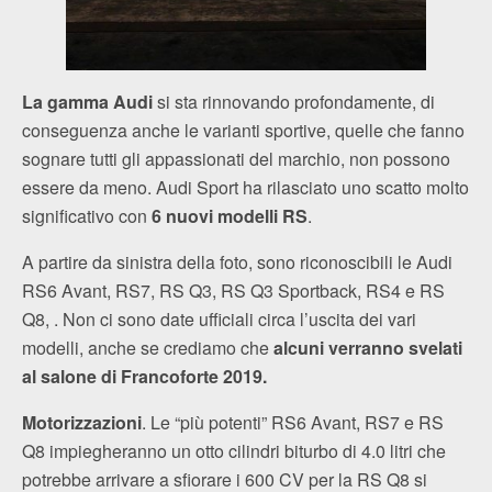
La gamma Audi
si sta rinnovando profondamente, di
conseguenza anche le varianti sportive, quelle che fanno
sognare tutti gli appassionati del marchio, non possono
essere da meno. Audi Sport ha rilasciato uno scatto molto
significativo con
6 nuovi modelli RS
.
A partire da sinistra della foto, sono riconoscibili le Audi
RS6 Avant, RS7, RS Q3, RS Q3 Sportback, RS4 e RS
Q8, . Non ci sono date ufficiali circa l’uscita dei vari
modelli, anche se crediamo che
alcuni verranno svelati
al salone di Francoforte 2019.
Motorizzazioni
. Le “più potenti” RS6 Avant, RS7 e RS
Q8 impiegheranno un otto cilindri biturbo di 4.0 litri che
potrebbe arrivare a sfiorare i 600 CV per la RS Q8 si