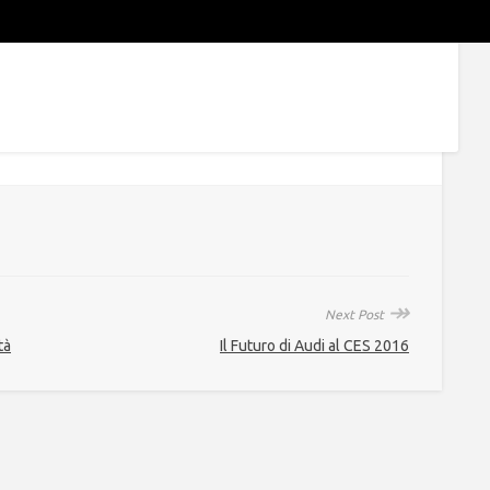
↠
Next Post
tà
Il Futuro di Audi al CES 2016