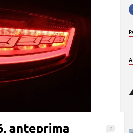
P
A
, anteprima
2