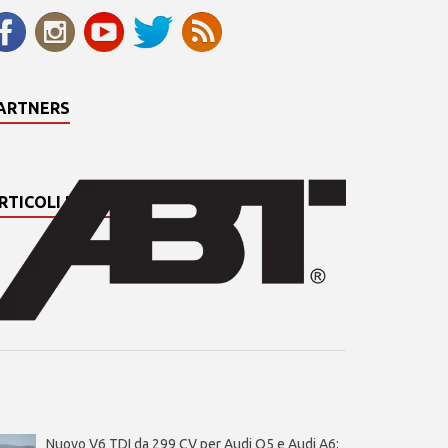
ARTNERS
RTICOLI PIÙ LETTI
Nuovo V6 TDI da 299 CV per Audi Q5 e Audi A6: