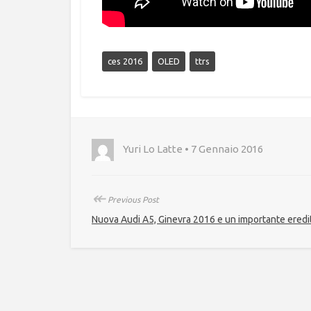
ces 2016
OLED
ttrs
Yuri Lo Latte • 7 Gennaio 2016
↞
Previous Post
Nuova Audi A5, Ginevra 2016 e un importante eredi