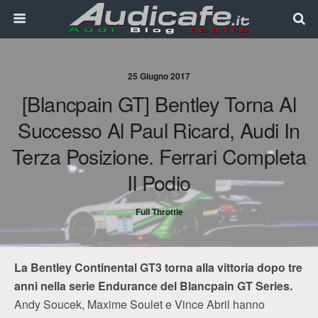
25 Giugno 2017
[Blancpain GT] Bentley Torna Al
Successo Al Paul Ricard, Audi In
Terza Posizione. Ferrari Completa
Il Podio
Full Throttle
La Bentley Continental GT3 torna alla vittoria dopo tre
anni nella serie Endurance del Blancpain GT Series.
Andy Soucek, Maxime Soulet e Vince Abril hanno