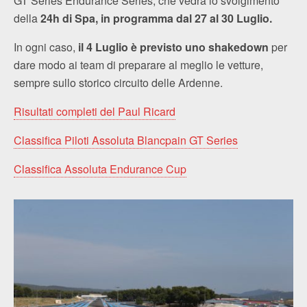
GT Series Endurance Series, che vedrà lo svolgimento
della
24h di Spa, in programma dal 27 al 30 Luglio.
In ogni caso,
il 4 Luglio è previsto uno shakedown
per
dare modo ai team di preparare al meglio le vetture,
sempre sullo storico circuito delle Ardenne.
Risultati completi del Paul Ricard
Classifica Piloti Assoluta Blancpain GT Series
Classifica Assoluta Endurance Cup