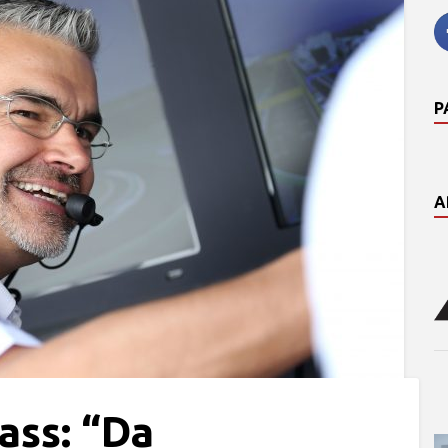
P
A
ass: “Da