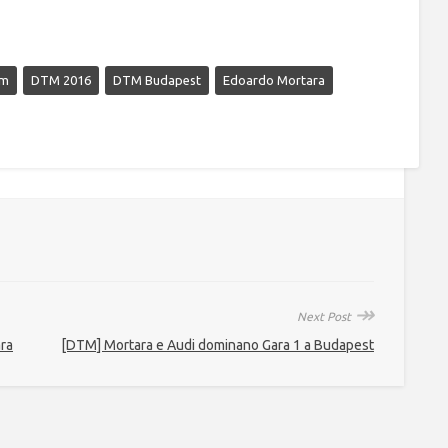
tm
DTM 2016
DTM Budapest
Edoardo Mortara
↠
Next Post
ara
[DTM] Mortara e Audi dominano Gara 1 a Budapest