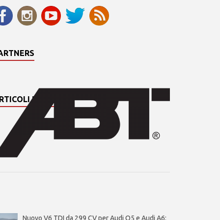
ARTNERS
RTICOLI PIÙ LETTI
Nuovo V6 TDI da 299 CV per Audi Q5 e Audi A6: