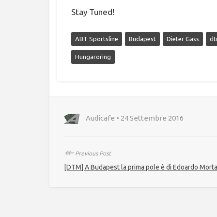
Stay Tuned!
ABT Sportsline
Budapest
Dieter Gass
d
Hungaroring
Audicafe • 24 Settembre 2016
↞
Previous Post
[DTM] A Budapest la prima pole è di Edoardo Mort