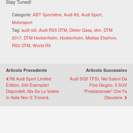
Stay Tuned!
Categorie:
ABT Sportsline
,
Audi A5
,
Audi Sport
,
Motorsport
Tag:
audi rs5
,
Audi RS5 DTM
,
Dieter Gass
,
dtm
,
DTM
2017
,
DTM Hockenheim
,
Hockenheim
,
Mattias Ekstrom
,
RS5 DTM
,
World RX
Articolo Precedente
Articolo Successivo
R8 Audi Sport Limited
Audi SQ5 TFSI, Nei Saloni Da
Edition, 200 Esemplari
Fine Giugno. Il SUV
Disponibili, Ma Se La Volete
"prestazionale" Che Fa
In Italia Non S Troverà.
Discutere.