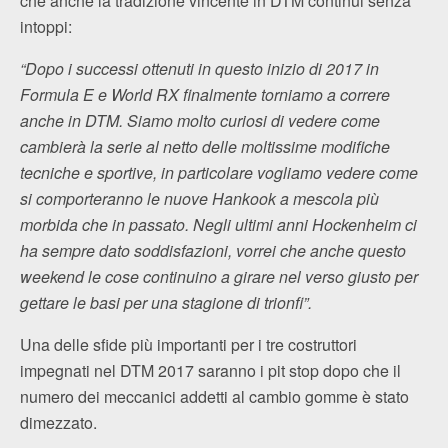
che anche la tradizione vincente in DTM continui senza
intoppi:
“Dopo i successi ottenuti in questo inizio di 2017 in
Formula E e World RX finalmente torniamo a correre
anche in DTM. Siamo molto curiosi di vedere come
cambierà la serie al netto delle moltissime modifiche
tecniche e sportive, in particolare vogliamo vedere come
si comporteranno le nuove Hankook a mescola più
morbida che in passato. Negli ultimi anni Hockenheim ci
ha sempre dato soddisfazioni, vorrei che anche questo
weekend le cose continuino a girare nel verso giusto per
gettare le basi per una stagione di trionfi”.
Una delle sfide più importanti per i tre costruttori
impegnati nel DTM 2017 saranno i pit stop dopo che il
numero dei meccanici addetti al cambio gomme è stato
dimezzato.