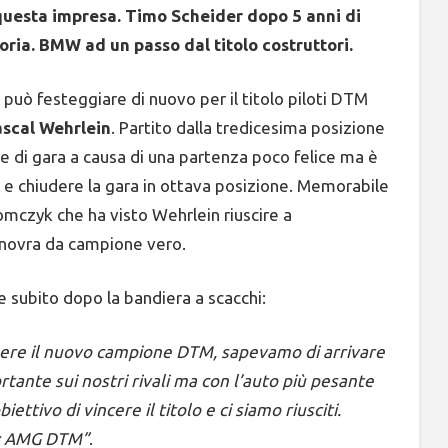
n questa impresa. Timo Scheider dopo 5 anni di
toria. BMW ad un passo dal titolo costruttori.
ò festeggiare di nuovo per il titolo piloti DTM
scal Wehrlein
. Partito dalla tredicesima posizione
e di gara a causa di una partenza poco felice ma è
 e chiudere la gara in ottava posizione. Memorabile
omczyk che ha visto Wehrlein riuscire a
novra da campione vero.
e subito dopo la bandiera a scacchi:
sere il nuovo campione DTM, sapevamo di arrivare
ante sui nostri rivali ma con l’auto più pesante
ettivo di vincere il titolo e ci siamo riusciti.
nz AMG DTM”
.