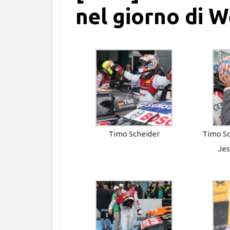
nel giorno di W
Timo Scheider
Timo Sc
Jes