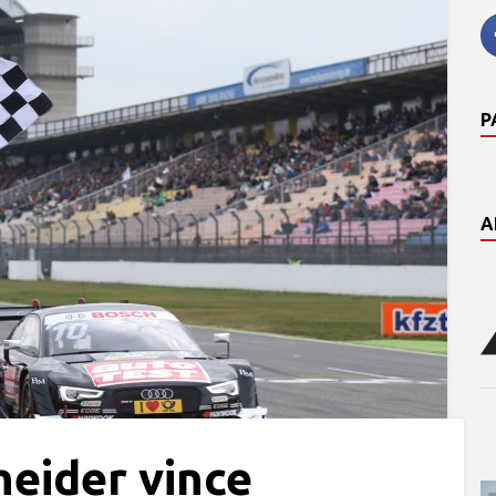
P
A
eider vince