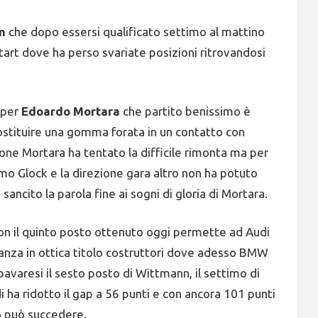
m
che dopo essersi qualificato settimo al mattino
 start dove ha perso svariate posizioni ritrovandosi
 per
Edoardo Mortara
che partito benissimo è
sostituire una gomma forata in un contatto con
ione Mortara ha tentato la difficile rimonta ma per
mo Glock e la direzione gara altro non ha potuto
ancito la parola fine ai sogni di gloria di Mortara.
on il quinto posto ottenuto oggi permette ad Audi
ranza in ottica titolo costruttori dove adesso BMW
bavaresi il sesto posto di Wittmann, il settimo di
 ha ridotto il gap a 56 punti e con ancora 101 punti
o può succedere.