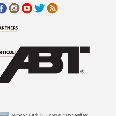
ARTNERS
RTICOLI PIÙ LETTI
Nuovo V6 TDI da 299 CV per Audi Q5 e Audi A6: