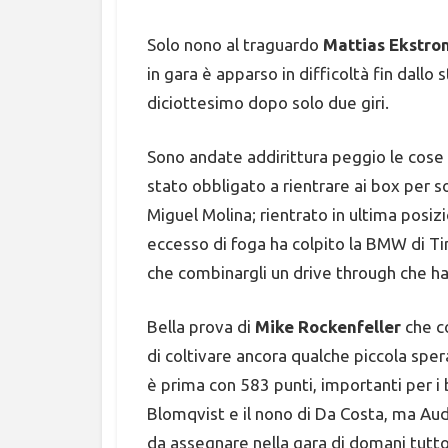
Solo nono al traguardo
Mattias Ekstro
in gara è apparso in difficoltà fin dallo
diciottesimo dopo solo due giri.
Sono andate addirittura peggio le cose
stato obbligato a rientrare ai box per 
Miguel Molina; rientrato in ultima posiz
eccesso di foga ha colpito la BMW di Ti
che combinargli un drive through che ha s
Bella prova di
Mike Rockenfeller
che c
di coltivare ancora qualche piccola spe
è prima con 583 punti, importanti per i 
Blomqvist e il nono di Da Costa, ma Audi
da assegnare nella gara di domani tutt