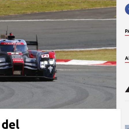
P
A
 del