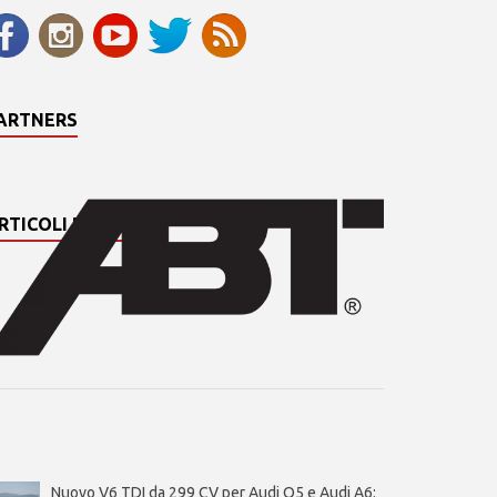
ARTNERS
RTICOLI PIÙ LETTI
Nuovo V6 TDI da 299 CV per Audi Q5 e Audi A6: