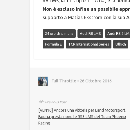
R8 LMS, la TT Cup e TT GT4 , e la neon
Non è escluso infine un possibile ap
supporto a Matias Ekstrom con la sua Au
24 ore di le mans
Audi R8 LMS
Audi RS 3 LM
Formula E
TCR International Series
Ullrich
Full Throttle • 26 Ottobre 2016
↞
Previous Post
[VLN10] Ancora una vittoria per Land Motorsport.
Buona prestazione le RS3 LMS del Team Phoenix
Racing