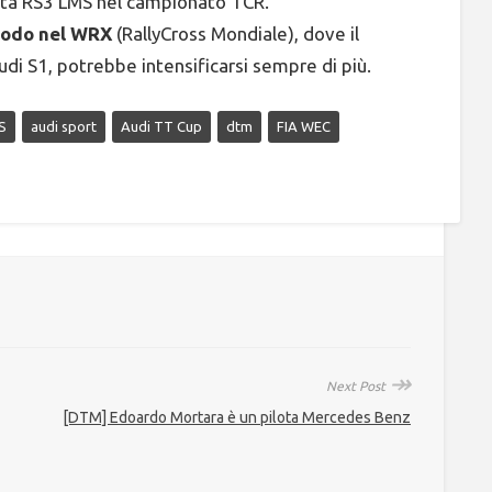
ata RS3 LMS nel campionato TCR.
prodo nel WRX
(RallyCross Mondiale), dove il
di S1, potrebbe intensificarsi sempre di più.
S
audi sport
Audi TT Cup
dtm
FIA WEC
↠
Next Post
[DTM] Edoardo Mortara è un pilota Mercedes Benz