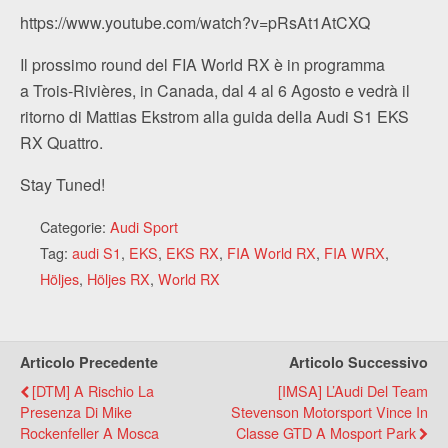
https://www.youtube.com/watch?v=pRsAt1AtCXQ
Il prossimo round del FIA World RX è in programma
a Trois-Rivières, in Canada, dal 4 al 6 Agosto e vedrà il
ritorno di Mattias Ekstrom alla guida della Audi S1 EKS
RX Quattro.
Stay Tuned!
Categorie:
Audi Sport
Tag:
audi S1
,
EKS
,
EKS RX
,
FIA World RX
,
FIA WRX
,
Höljes
,
Höljes RX
,
World RX
Articolo Precedente
Articolo Successivo
[DTM] A Rischio La
[IMSA] L’Audi Del Team
Presenza Di Mike
Stevenson Motorsport Vince In
Rockenfeller A Mosca
Classe GTD A Mosport Park