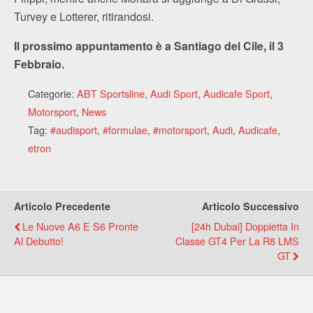
Turvey e Lotterer, ritirandosi.
Il prossimo appuntamento è a Santiago del Cile, il 3
Febbraio.
Categorie:
ABT Sportsline
,
Audi Sport
,
Audicafe Sport
,
Motorsport
,
News
Tag:
#audisport
,
#formulae
,
#motorsport
,
Audi
,
Audicafe
,
etron
Articolo Precedente
Articolo Successivo
Le Nuove A6 E S6 Pronte
[24h Dubai] Doppietta In
Al Debutto!
Classe GT4 Per La R8 LMS
GT