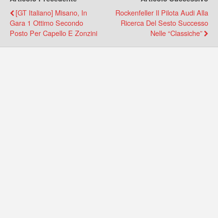
[GT Italiano] Misano, In
Rockenfeller Il Pilota Audi Alla
Gara 1 Ottimo Secondo
Ricerca Del Sesto Successo
Posto Per Capello E Zonzini
Nelle “Classiche”