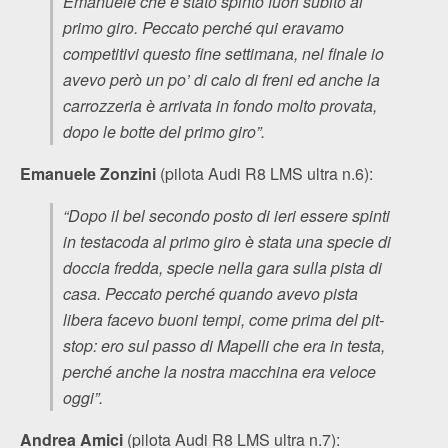
Emanuele che è stato spinto fuori subito al
primo giro. Peccato perché qui eravamo
competitivi questo fine settimana, nel finale io
avevo però un po’ di calo di freni ed anche la
carrozzeria è arrivata in fondo molto provata,
dopo le botte del primo giro”.
Emanuele Zonzini
(pilota Audi R8 LMS ultra n.6):
“Dopo il bel secondo posto di ieri essere spinti
in testacoda al primo giro è stata una specie di
doccia fredda, specie nella gara sulla pista di
casa. Peccato perché quando avevo pista
libera facevo buoni tempi, come prima del pit-
stop: ero sul passo di Mapelli che era in testa,
perché anche la nostra macchina era veloce
oggi”.
Andrea Amici
(pilota Audi R8 LMS ultra n.7):