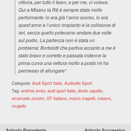
vittoria, per tutto il team, e per me, ci voleva.
Qui a Misano la R8 è sempre stata molto
performante: lo era già l’anno scorso, lo era
quest’anno e l’unico rimpianto è la collisione di
ieri, senza quello potevamo andare due volte
sul podio. La partenza non è stata un
problema: Bortolotti che partiva accanto a me è
stato bravo e corretto e passata indenne la
prima curva una vettura molto a posto mi ha
permesso di allungare”.
Categorie:
Audi Sport Italia
,
Audicafe Sport
Tag:
andrea amici
,
audi sport italia
,
dindo capello
,
emanuele zonzini
,
GT Italiano
,
marco mapelli
,
misano
,
mugello
Articolo Precedente
Articolo Successivo