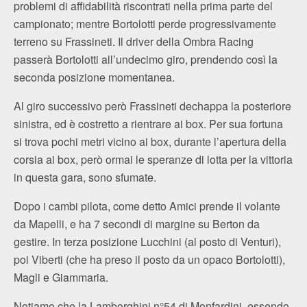
problemi di affidabilità riscontrati nella prima parte del
campionato; mentre Bortolotti perde progressivamente
terreno su Frassineti. Il driver della Ombra Racing
passerà Bortolotti all’undecimo giro, prendendo così la
seconda posizione momentanea.
Al giro successivo però Frassineti dechappa la posteriore
sinistra, ed è costretto a rientrare ai box. Per sua fortuna
si trova pochi metri vicino ai box, durante l’apertura della
corsia ai box, però ormai le speranze di lotta per la vittoria
in questa gara, sono sfumate.
Dopo i cambi pilota, come detto Amici prende il volante
da Mapelli, e ha 7 secondi di margine su Berton da
gestire. In terza posizione Lucchini (al posto di Venturi),
poi Viberti (che ha preso il posto da un opaco Bortolotti),
Magli e Giammaria.
Notiamo che la Lamborghini n°54 di Monfardini, essendo