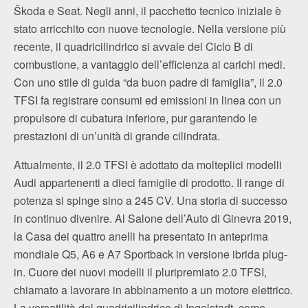
Škoda e Seat. Negli anni, il pacchetto tecnico iniziale è
stato arricchito con nuove tecnologie. Nella versione più
recente, il quadricilindrico si avvale del Ciclo B di
combustione, a vantaggio dell’efficienza ai carichi medi.
Con uno stile di guida “da buon padre di famiglia”, il 2.0
TFSI fa registrare consumi ed emissioni in linea con un
propulsore di cubatura inferiore, pur garantendo le
prestazioni di un’unità di grande cilindrata.
Attualmente, il 2.0 TFSI è adottato da molteplici modelli
Audi appartenenti a dieci famiglie di prodotto. Il range di
potenza si spinge sino a 245 CV. Una storia di successo
in continuo divenire. Al Salone dell’Auto di Ginevra 2019,
la Casa dei quattro anelli ha presentato in anteprima
mondiale Q5, A6 e A7 Sportback in versione ibrida plug-
in. Cuore dei nuovi modelli il pluripremiato 2.0 TFSI,
chiamato a lavorare in abbinamento a un motore elettrico.
La versatilità del quadricilindrico di Ingolstadt, come