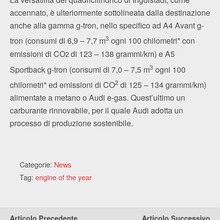
accennato, è ulteriormente sottolineata dalla destinazione
anche alla gamma g-tron, nello specifico ad A4 Avant g-
3
tron (consumi di 6,9 – 7,7 m
ogni 100 chilometri* con
emissioni di CO
di 123 – 138 grammi/km) e A5
2
3
Sportback g-tron (consumi di 7,0 – 7,5 m
ogni 100
2
chilometri* ed emissioni di CO
di 125 – 134 grammi/km)
alimentate a metano o Audi e-gas. Quest’ultimo un
carburante rinnovabile, per il quale Audi adotta un
processo di produzione sostenibile.
Categorie:
News
Tag:
engine of the year
Articolo Precedente
Articolo Successivo