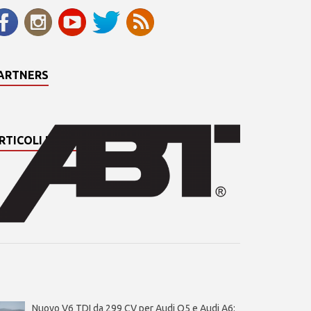
ARTNERS
RTICOLI PIÙ LETTI
Nuovo V6 TDI da 299 CV per Audi Q5 e Audi A6: