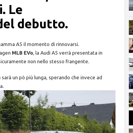
i. Le
del debutto.
 gamma A5 il momento di rinnovarsi.
swagen
MLB EVo
, la Audi A5 verrà presentata in
icuramente non nello stesso frangente.
a sarà un pò più lunga, sperando che invece ad
a.