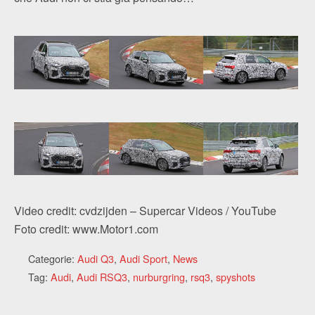
Video credit: cvdzijden – Supercar Videos / YouTube
Foto credit: www.Motor1.com
Categorie:
Audi Q3
,
Audi Sport
,
News
Tag:
Audi
,
Audi RSQ3
,
nurburgring
,
rsq3
,
spyshots