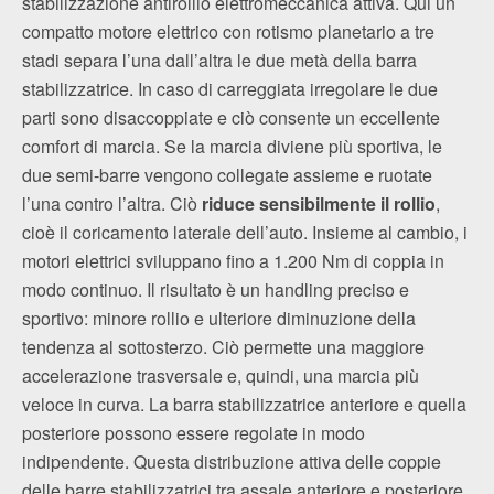
stabilizzazione antirollio elettromeccanica attiva. Qui un
compatto motore elettrico con rotismo planetario a tre
stadi separa l’una dall’altra le due metà della barra
stabilizzatrice. In caso di carreggiata irregolare le due
parti sono disaccoppiate e ciò consente un eccellente
comfort di marcia. Se la marcia diviene più sportiva, le
due semi-barre vengono collegate assieme e ruotate
l’una contro l’altra. Ciò
riduce sensibilmente il rollio
,
cioè il coricamento laterale dell’auto. Insieme al cambio, i
motori elettrici sviluppano fino a 1.200 Nm di coppia in
modo continuo. Il risultato è un handling preciso e
sportivo: minore rollio e ulteriore diminuzione della
tendenza al sottosterzo. Ciò permette una maggiore
accelerazione trasversale e, quindi, una marcia più
veloce in curva. La barra stabilizzatrice anteriore e quella
posteriore possono essere regolate in modo
indipendente. Questa distribuzione attiva delle coppie
delle barre stabilizzatrici tra assale anteriore e posteriore