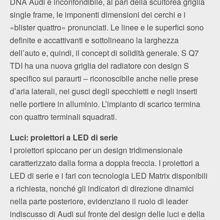
DNA Audi è inconfondibile, al pari della scultorea griglia
single frame, le imponenti dimensioni dei cerchi e i
«blister quattro» pronunciati. Le linee e le superfici sono
definite e accattivanti e sottolineano la larghezza
dell’auto e, quindi, il concept di solidità generale. S Q7
TDI ha una nuova griglia del radiatore con design S
specifico sui paraurti – riconoscibile anche nelle prese
d’aria laterali, nei gusci degli specchietti e negli inserti
nelle portiere in alluminio. L’impianto di scarico termina
con quattro terminali squadrati.
Luci: proiettori a LED di serie
I proiettori spiccano per un design tridimensionale
caratterizzato dalla forma a doppia freccia. I proiettori a
LED di serie e i fari con tecnologia LED Matrix disponibili
a richiesta, nonché gli indicatori di direzione dinamici
nella parte posteriore, evidenziano il ruolo di leader
indiscusso di Audi sul fronte del design delle luci e della