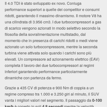
Il 4.0 TDI è stato sviluppato ex novo. Coniuga
performance superiori a quelle dei competitor e consumi
ridotti, garantendo il massimo dinamismo. Il motore V8 ha
una cilindrata di 3.956 cm3. I due turbocompressori a gas
di scarico vengono azionati in modo selettivo secondo la
filosofia della sovralimentazione multistadio, dal
momento che in presenza di carichi ridotti o medi viene
azionato un solo turbocompressore, mentre la seconda
turbina viene attivata solo quando i carichi sono più
elevati. Un compressore ad azionamento elettrico (EAV)
completa il lavoro dei due turbocompressori ai regimi
inferiori garantendo performance particolarmente
dinamiche con partenza da fermo.
Grazie a 435 CV di potenza e 900 Nm di coppia a un
regime compreso tra 1.000 e 3.250 giri al minuto, il SUV
vanta i migliori valori nel segmento. Il passaggio da
0-100
km/h
è coperto in soli
4,8 secondi
mentre la velocità