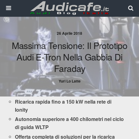
26 Aprile 2018
Massima Tensione: Il Prototipo
Audi E-Tron Nella Gabbia Di
Faraday
Yuri Lo Latte
Ricarica rapida fino a 150 kW nella rete di
Ionity
Autonomia superiore a 400 chilometri nel ciclo
di guida WLTP
Offerta completa di soluzioni per la ricarica