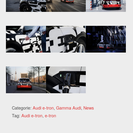
Categorie:
Audi e-tron
,
Gamma Audi
,
News
Tag:
Audi e-tron
,
e-tron