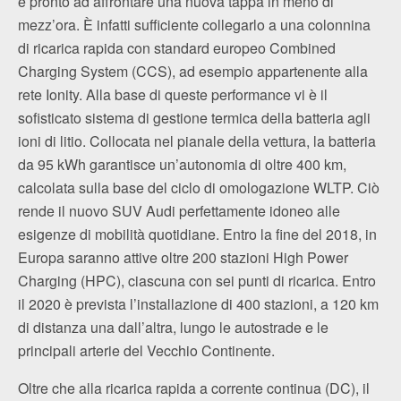
è pronto ad affrontare una nuova tappa in meno di
mezz’ora. È infatti sufficiente collegarlo a una colonnina
di ricarica rapida con standard europeo Combined
Charging System (CCS), ad esempio appartenente alla
rete Ionity. Alla base di queste performance vi è il
sofisticato sistema di gestione termica della batteria agli
ioni di litio. Collocata nel pianale della vettura, la batteria
da 95 kWh garantisce un’autonomia di oltre 400 km,
calcolata sulla base del ciclo di omologazione WLTP. Ciò
rende il nuovo SUV Audi perfettamente idoneo alle
esigenze di mobilità quotidiane. Entro la fine del 2018, in
Europa saranno attive oltre 200 stazioni High Power
Charging (HPC), ciascuna con sei punti di ricarica. Entro
il 2020 è prevista l’installazione di 400 stazioni, a 120 km
di distanza una dall’altra, lungo le autostrade e le
principali arterie del Vecchio Continente.
Oltre che alla ricarica rapida a corrente continua (DC), il