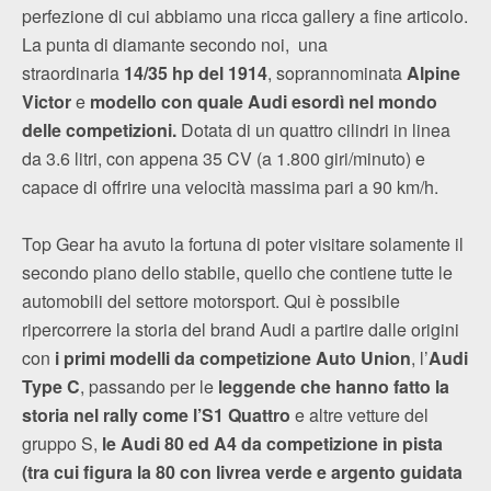
perfezione di cui abbiamo una ricca gallery a fine articolo.
La punta di diamante secondo noi, una
straordinaria
14/35 hp
del 1914
, soprannominata
Alpine
Victor
e
modello con quale Audi esordì nel mondo
delle competizioni.
Dotata di un quattro cilindri in linea
da 3.6 litri, con appena 35 CV (a 1.800 giri/minuto) e
capace di offrire una velocità massima pari a 90 km/h.
Top Gear ha avuto la fortuna di poter visitare solamente il
secondo piano dello stabile, quello che contiene tutte le
automobili del settore motorsport. Qui è possibile
ripercorrere la storia del brand Audi a partire dalle origini
con
i primi modelli da competizione Auto Union
, l’
Audi
Type C
, passando per le
leggende che hanno fatto la
storia nel rally come l’S1 Quattro
e altre vetture del
gruppo S,
le Audi 80 ed A4 da competizione in pista
(tra cui figura la 80 con livrea verde e argento guidata