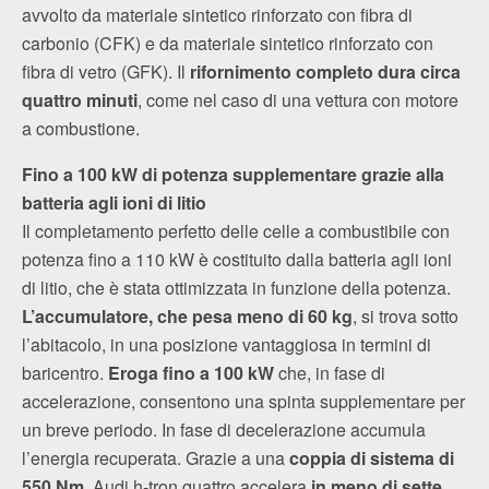
avvolto da materiale sintetico rinforzato con fibra di
carbonio (CFK) e da materiale sintetico rinforzato con
fibra di vetro (GFK). Il
rifornimento completo dura circa
quattro minuti
, come nel caso di una vettura con motore
a combustione.
Fino a 100 kW di potenza supplementare grazie alla
batteria agli ioni di litio
Il completamento perfetto delle celle a combustibile con
potenza fino a 110 kW è costituito dalla batteria agli ioni
di litio, che è stata ottimizzata in funzione della potenza.
L’accumulatore, che pesa meno di 60 kg
, si trova sotto
l’abitacolo, in una posizione vantaggiosa in termini di
baricentro.
Eroga fino a 100 kW
che, in fase di
accelerazione, consentono una spinta supplementare per
un breve periodo. In fase di decelerazione accumula
l’energia recuperata. Grazie a una
coppia di sistema di
550 Nm
, Audi h‑tron quattro accelera
in meno di sette