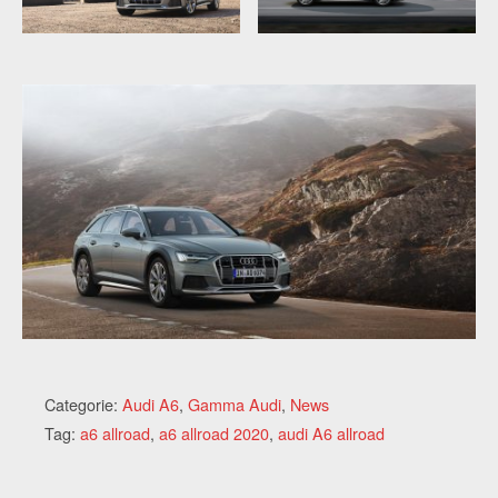
Categorie:
Audi A6
,
Gamma Audi
,
News
Tag:
a6 allroad
,
a6 allroad 2020
,
audi A6 allroad