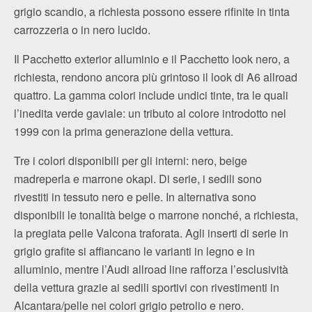
grigio scandio, a richiesta possono essere rifinite in tinta
carrozzeria o in nero lucido.
Il Pacchetto exterior alluminio e il Pacchetto look nero, a
richiesta, rendono ancora più grintoso il look di A6 allroad
quattro. La gamma colori include undici tinte, tra le quali
l’inedita verde gaviale: un tributo al colore introdotto nel
1999 con la prima generazione della vettura.
Tre i colori disponibili per gli interni: nero, beige
madreperla e marrone okapi. Di serie, i sedili sono
rivestiti in tessuto nero e pelle. In alternativa sono
disponibili le tonalità beige o marrone nonché, a richiesta,
la pregiata pelle Valcona traforata. Agli inserti di serie in
grigio grafite si affiancano le varianti in legno e in
alluminio, mentre l’Audi allroad line rafforza l’esclusività
della vettura grazie ai sedili sportivi con rivestimenti in
Alcantara/pelle nei colori grigio petrolio e nero.