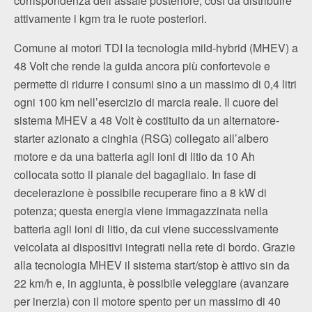
corrispondenza dell’assale posteriore, così da distribuire
attivamente i kgm tra le ruote posteriori.
Comune ai motori TDI la tecnologia mild-hybrid (MHEV) a
48 Volt che rende la guida ancora più confortevole e
permette di ridurre i consumi sino a un massimo di 0,4 litri
ogni 100 km nell’esercizio di marcia reale. Il cuore del
sistema MHEV a 48 Volt è costituito da un alternatore-
starter azionato a cinghia (RSG) collegato all’albero
motore e da una batteria agli ioni di litio da 10 Ah
collocata sotto il pianale del bagagliaio. In fase di
decelerazione è possibile recuperare fino a 8 kW di
potenza; questa energia viene immagazzinata nella
batteria agli ioni di litio, da cui viene successivamente
veicolata ai dispositivi integrati nella rete di bordo. Grazie
alla tecnologia MHEV il sistema start/stop è attivo sin da
22 km/h e, in aggiunta, è possibile veleggiare (avanzare
per inerzia) con il motore spento per un massimo di 40