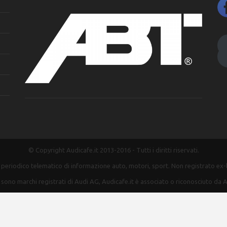
© Copyright Audicafe.it 2013-2016 - Tutti i diritti riservati.
n periodico telematico di informazione auto, motori, sport. Non registrato ex
 sono marchi registrati di Audi AG, Audicafe.it è associato o riconosciuto da A