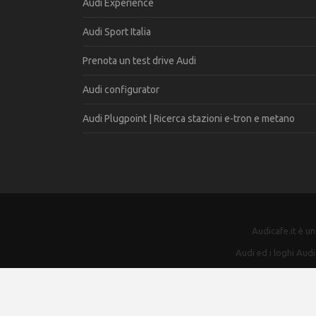
Audi Experience
Audi Sport Italia
Prenota un test drive Audi
Audi configurator
Audi Plugpoint | Ricerca stazioni e-tron e metano
Audicafe.it è u
Audi ed i loghi Audi