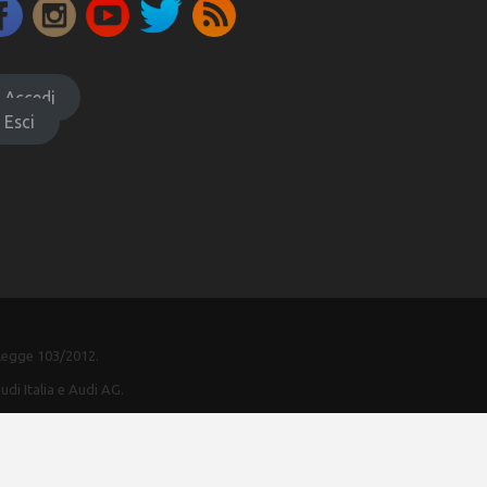
Accedi
Esci
-legge 103/2012.
udi Italia e Audi AG.