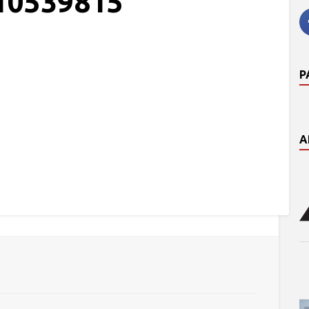
10539815
P
A