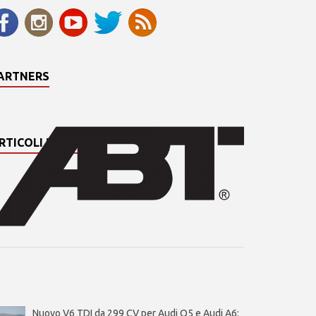
ARTNERS
RTICOLI PIÙ LETTI
Nuovo V6 TDI da 299 CV per Audi Q5 e Audi A6: