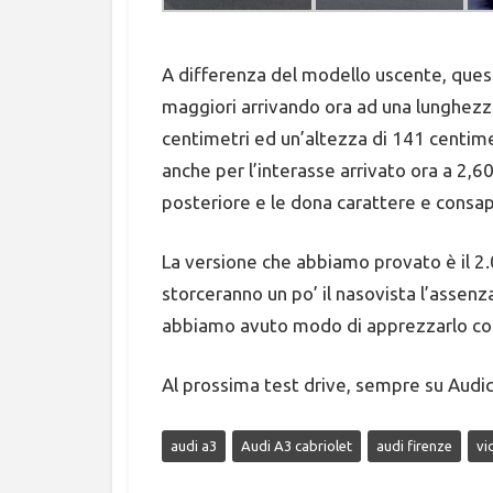
A differenza del modello uscente, que
maggiori arrivando ora ad una lunghezz
centimetri ed un’altezza di 141 centime
anche per l’interasse arrivato ora a 2,60
posteriore e le dona carattere e consap
La versione che abbiamo provato è il 2.0
storceranno un po’ il nasovista l’assen
abbiamo avuto modo di apprezzarlo comun
Al prossima test drive, sempre su Audic
audi a3
Audi A3 cabriolet
audi firenze
vi