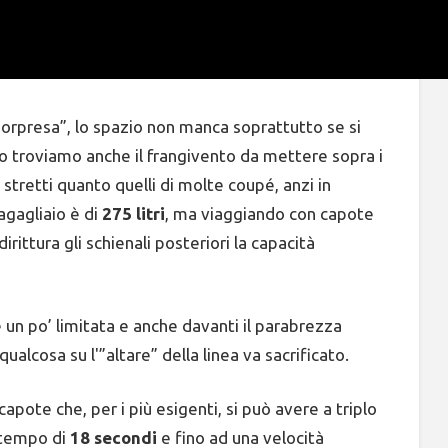
“sorpresa”, lo spazio non manca soprattutto se si
no troviamo anche il frangivento da mettere sopra i
 stretti quanto quelli di molte coupé, anzi in
agagliaio è di
275 litri
, ma viaggiando con capote
rittura gli schienali posteriori la capacità
è un po’ limitata e anche davanti il parabrezza
ualcosa su l'”altare” della linea va sacrificato.
apote che, per i più esigenti, si può avere a triplo
n tempo di
18 secondi
e fino ad una velocità