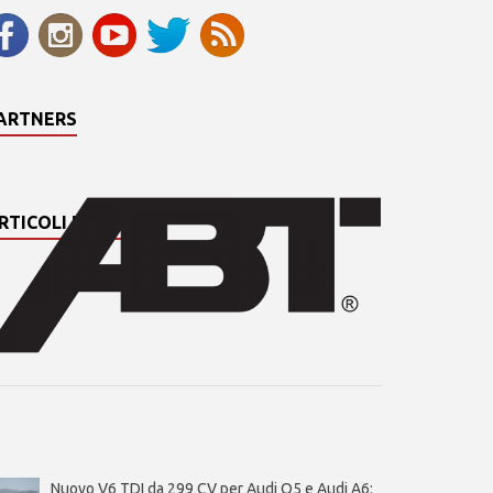
ARTNERS
RTICOLI PIÙ LETTI
Nuovo V6 TDI da 299 CV per Audi Q5 e Audi A6: