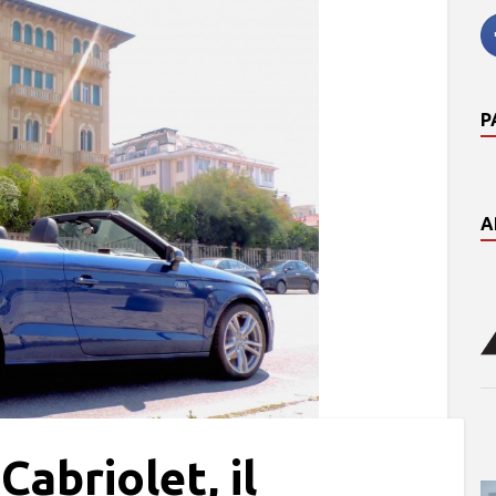
P
A
abriolet, il