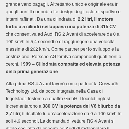
grande vano bagagli. Altrettanto unico e originale era in
quegli anni il connubio tra design degli esterni sportivo e
interni raffinati. Da una cilindrata di
2,2 litri, il motore
turbo a 5 cilindri sviluppava una potenza di 315 CV
che consentiva ad Audi RS 2 Avant di accelerare da 0 a
100 km/h in 5,4 secondi e di raggiungere una velocità
massima di 262 km/h. Come partner per lo sviluppo e la
costruzione, Porsche AG forniva componenti quali freni e
cerchi.
1999 – Cilindrata compatta ed elevata potenza
della prima generazione
Alla prima RS 4 Avant lavorò come partner la Cosworth
Technology Ltd, da poco integrata nella Casa di
Ingolstadt. Insieme a quattro GmbH, i tecnici inglesi
incrementarono a
380 CV la potenza del V6 biturbo da
2,7 litri
; il risultato fu un’accelerazione da 0 a 100 km/h in
soli 4,9 secondi. La domanda di vetture RS 4 Avant si
rivelò così alta da imporre ad Audi di raddoppiare il