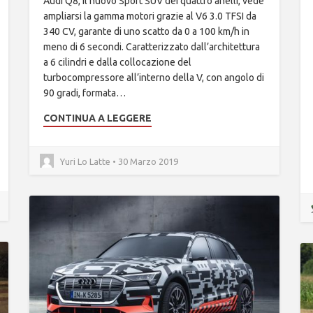
Audi Q8, il nuovo Sport SUV dei quattro anelli, vede
ampliarsi la gamma motori grazie al V6 3.0 TFSI da
340 CV, garante di uno scatto da 0 a 100 km/h in
meno di 6 secondi. Caratterizzato dall’architettura
a 6 cilindri e dalla collocazione del
turbocompressore all’interno della V, con angolo di
90 gradi, formata…
CONTINUA A LEGGERE
Yuri Lo Latte • 30 Marzo 2019