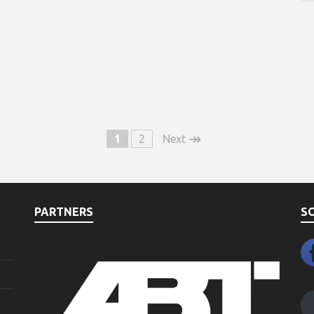
↠
1
2
Next
PARTNERS
S