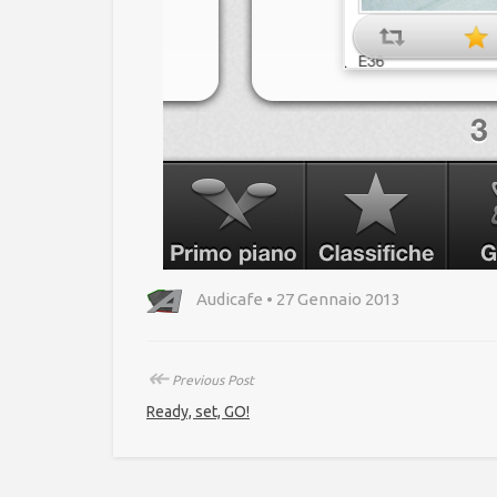
Audicafe • 27 Gennaio 2013
↞
Previous Post
Ready, set, GO!