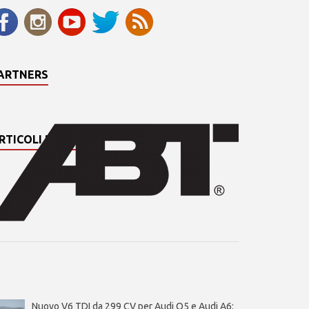
ARTNERS
RTICOLI PIÙ LETTI
Nuovo V6 TDI da 299 CV per Audi Q5 e Audi A6: