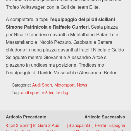
Trofeo Volkswagen con la Golf del team Elite.
A completare la top5 l
’equipaggio dei piloti siciliani
Simone Patrinicola e Raffaele Gurrieri.
Sesta piazza
per Nicoli-Cenedese davanti a Montalbano-Palanti e a
Massimiliano e Nicolò Pezzuto. Gabbiani e Bettera
chiudono in nona piazza davanti ai fratelli Nicola e Guido
Sciaguato mentre Giovanni e Alessandro Altoè si
piazzano in undicesima posizione. Tredicesimo
l’equipaggio di Davide Valsecchi e Alessandro Berton.
Categorie:
Audi Sport
,
Motorsport
,
News
Tag:
audi sport
,
rs3 tcr
,
tcr dsg
Articolo Precedente
Articolo Successivo
[GT3 Sprint] In Gara 2 Audi
[BlancpainGT] Ferrari Espugna