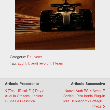
Categorie:
F.1
,
News
Tag:
audi f.1
,
audi revolut f.1 team
Articolo Precedente
Articolo Successivo
[Test Ufficiali F.1] Day 2 -
Nuova Audi RS 5 Avant E
Audi In Crescita, Leclerc
Sedan: L’era Ibrida Plug-In
Guida La Classifica.
Della Rennsport - Dettagli E
Prezzi