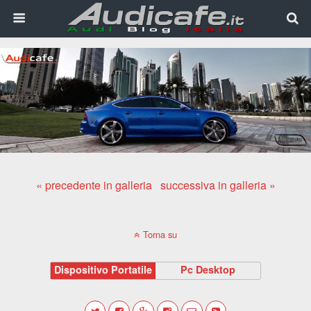
« precedente in galleria
successiva in galleria »
Torna su
Dispositivo Portatile
Pc Desktop