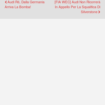
Audi R6, Dalla Germania
[FIA WEC] Audi Non Ricorrerà
Arriva La Bomba!
In Appello Per La Squalifica Di
Silverstone