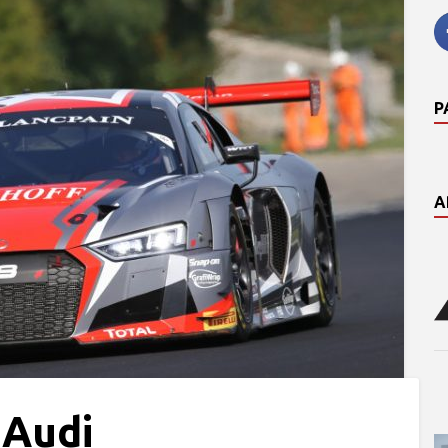
P
A
 Audi