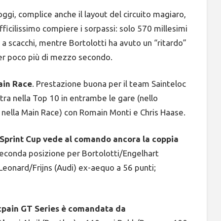
oggi, complice anche il layout del circuito magiaro,
ficilissimo compiere i sorpassi: solo 570 millesimi
 a scacchi, mentre Bortolotti ha avuto un “ritardo”
 per poco più di mezzo secondo.
ain Race
. Prestazione buona per il team Sainteloc
ntra nella Top 10 in entrambe le gare (nello
° nella Main Race) con Romain Monti e Chris Haase.
s Sprint Cup vede al comando ancora la coppia
seconda posizione per Bortolotti/Engelhart
Leonard/Frijns (Audi) ex-aequo a 56 punti;
ancpain GT Series è comandata da