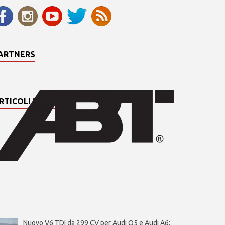
ARTNERS
RTICOLI PIÙ LETTI
Nuovo V6 TDI da 299 CV per Audi Q5 e Audi A6: