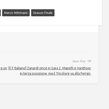
Marco Wittmann
Season Finale
↠
Next Post
ra un
[GT Italiano] Zanardi vince in Gara 2. Mapelli e Vanthoor
in terza posizione, ma il Tricolore va alla Ferrari.