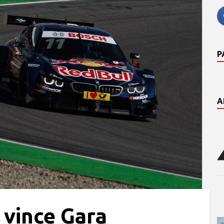
P
A
vince Gara