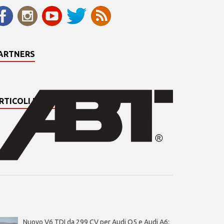
ARTNERS
RTICOLI PIÙ LETTI
Nuovo V6 TDI da 299 CV per Audi Q5 e Audi A6: