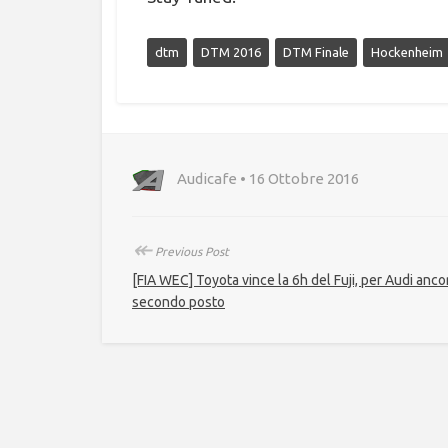
dtm
DTM 2016
DTM Finale
Hockenheim
Audicafe • 16 Ottobre 2016
↞
Previous Post
[FIA WEC] Toyota vince la 6h del Fuji, per Audi anco
secondo posto