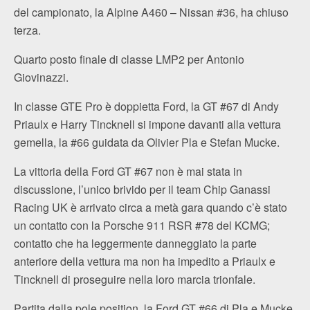
del campionato, la Alpine A460 – Nissan #36, ha chiuso
terza.
Quarto posto finale di classe LMP2 per Antonio
Giovinazzi.
In classe GTE Pro è doppietta Ford, la GT #67 di Andy
Priaulx e Harry Tincknell si impone davanti alla vettura
gemella, la #66 guidata da Olivier Pla e Stefan Mucke.
La vittoria della Ford GT #67 non è mai stata in
discussione, l’unico brivido per il team Chip Ganassi
Racing UK è arrivato circa a metà gara quando c’è stato
un contatto con la Porsche 911 RSR #78 del KCMG;
contatto che ha leggermente danneggiato la parte
anteriore della vettura ma non ha impedito a Priaulx e
Tincknell di proseguire nella loro marcia trionfale.
Partita dalla pole position, la Ford GT #66 di Pla e Mucke