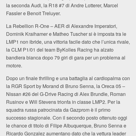
la seconda Audi, la R18 #7 di Andre Lotterer, Marcel
Fassler e Benoit Treluyer.
La Rebellion R-One – AER di Alexandre Imperatori,
Dominik Kraihamer e Matheo Tuscher si è imposta tra le
LMP1 non ibride, una vittoria facile dato che l’unica rivale,
la CLM P1/01 del team ByKolles Racing ha alzato
bandiera bianca dopo 79 giri di gara per un problema al
motore.
Dopo un finale thrilling e una battaglia al cardiopalma con
la RGR Sport by Morand di Bruno Senna, la Oreca 05 –
Nissan #26 del G-Drive Racing di Alex Brundle, Roman
Rusinov e Will Stevens trionfa in classe LMP2. Per la
squadra russa patrocinata da Gazprom è il primo
successo stagionale. Con il secondo posto ottenuto oggi
le chance di titolo di Filipe Albuquerque, Bruno Senna e
Ricardo Gonzalez aumentano dato che la vettura leader