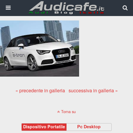
« precedente in galleria
successiva in galleria »
Torna su
Dispositivo Portatile
Pc Desktop