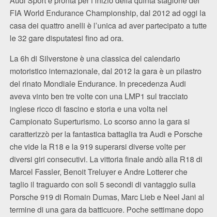
Audi Sport è pronta per l’inizio della quinta stagione del
FIA World Endurance Championship, dal 2012 ad oggi la
casa dei quattro anelli è l’unica ad aver partecipato a tutte
le 32 gare disputatesi fino ad ora.
La 6h di Silverstone è una classica del calendario
motoristico internazionale, dal 2012 la gara è un pilastro
del rinato Mondiale Endurance. In precedenza Audi
aveva vinto ben tre volte con una LMP1 sul tracciato
inglese ricco di fascino e storia e una volta nel
Campionato Superturismo. Lo scorso anno la gara si
caratterizzò per la fantastica battaglia tra Audi e Porsche
che vide la R18 e la 919 superarsi diverse volte per
diversi giri consecutivi. La vittoria finale andò alla R18 di
Marcel Fassler, Benoit Treluyer e Andre Lotterer che
taglio il traguardo con soli 5 secondi di vantaggio sulla
Porsche 919 di Romain Dumas, Marc Lieb e Neel Jani al
termine di una gara da batticuore. Poche settimane dopo