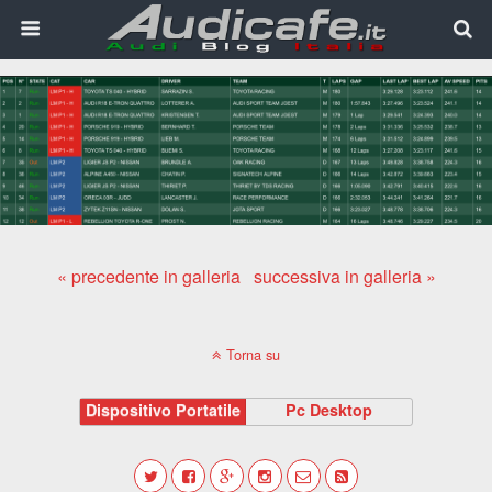
« precedente in galleria
successiva in galleria »
Torna su
Dispositivo Portatile
Pc Desktop