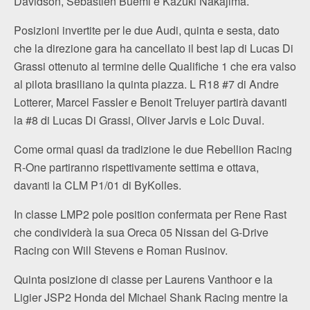
Davidson, Sebastien Buemi e Kazuki Nakajima.
Posizioni invertite per le due Audi, quinta e sesta, dato
che la direzione gara ha cancellato il best lap di Lucas Di
Grassi ottenuto al termine delle Qualifiche 1 che era valso
al pilota brasiliano la quinta piazza. L R18 #7 di Andre
Lotterer, Marcel Fassler e Benoit Treluyer partirà davanti
la #8 di Lucas Di Grassi, Oliver Jarvis e Loic Duval.
Come ormai quasi da tradizione le due Rebellion Racing
R-One partiranno rispettivamente settima e ottava,
davanti la CLM P1/01 di ByKolles.
In classe LMP2 pole position confermata per Rene Rast
che condividerà la sua Oreca 05 Nissan del G-Drive
Racing con Will Stevens e Roman Rusinov.
Quinta posizione di classe per Laurens Vanthoor e la
Ligier JSP2 Honda del Michael Shank Racing mentre la