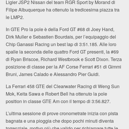
Ligier JSP2 Nissan del team RGR Sport by Morand di
Filipe Albuquerque ha ottenuto la tredicesima piazza tra
le LMP2.
In GTE Pro la pole è della Ford GT #68 di Joey Hand,
Dirk Muller e Sebastien Bourdais, per l’equipaggio del
Chip Ganassi Racing un best lap di 3:51.185. Alle loro
spalle la seconda delle quattro Ford GT presenti, la #69
di Ryan Briscoe, Richard Westbrook e Scott Dixon. Terza
posizione di classe per la AF Corse Ferrari #51 di Gimmi
Bruni, James Calado e Alessandro Pier Guidi.
La Ferrari 458 GTE del Clearwater Racing di Weng Sun
Mok, Keita Sawa e Robert Bell ha ottenuto la pole
position in classe GTE Am con il tempo di 3:56.827.
L’ultima sessione di prove cronometrate inizia con pista
bagnata e una pioggia che dopo pochi minuti diventa
torrenziale, motivo più che valido per richiamare tutte le