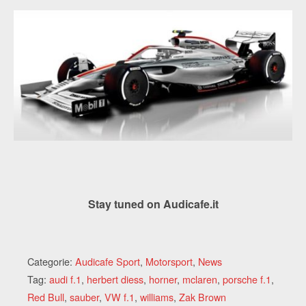
Stay tuned on Audicafe.it
Categorie:
Audicafe Sport
,
Motorsport
,
News
Tag:
audi f.1
,
herbert diess
,
horner
,
mclaren
,
porsche f.1
,
Red Bull
,
sauber
,
VW f.1
,
williams
,
Zak Brown